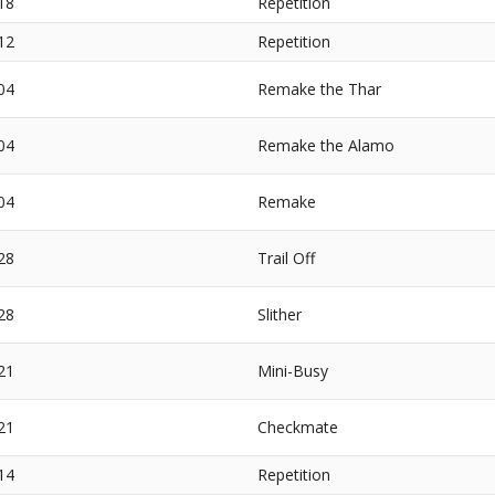
18
Repetition
12
Repetition
04
Remake the Thar
04
Remake the Alamo
04
Remake
28
Trail Off
28
Slither
21
Mini-Busy
21
Checkmate
14
Repetition