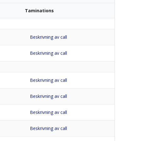
Taminations
Beskrivning av call
Beskrivning av call
Beskrivning av call
Beskrivning av call
Beskrivning av call
Beskrivning av call