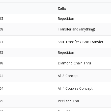
Calls
15
Repetition
08
Transfer and (anything)
01
Split Transfer / Box Transfer
25
Repetition
18
Diamond Chain Thru
04
All 8 Concept
04
All 4 Couples Concept
25
Peel and Trail