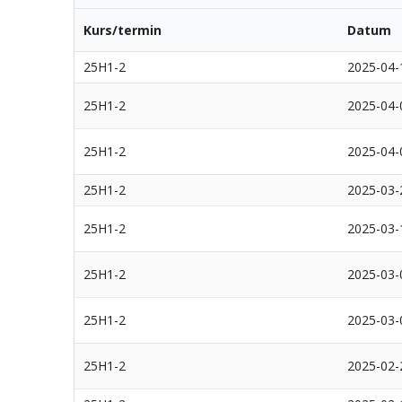
Kurs/termin
Datum
25H1-2
2025-04-
25H1-2
2025-04-
25H1-2
2025-04-
25H1-2
2025-03-
25H1-2
2025-03-
25H1-2
2025-03-
25H1-2
2025-03-
25H1-2
2025-02-