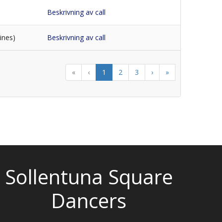
Beskrivning av call
ines)
Beskrivning av call
«
‹
1
2
3
›
»
Sollentuna Square
Dancers